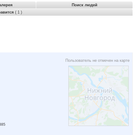
алерея
Поиск людей
равится
( 1 )
Пользователь не отмечен на карте
385