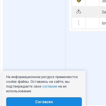
Те
Па
Кл
На информационном ресурсе применяются
Статистика портрета:
cookie-файлы. Оставаясь на сайте, вы
подтверждаете свое
согласие
на их
сейчас просматривают портрет - 0
использование.
зарегистрированные пользователи
посетившие портрет за 7 дней - 0
Согласен