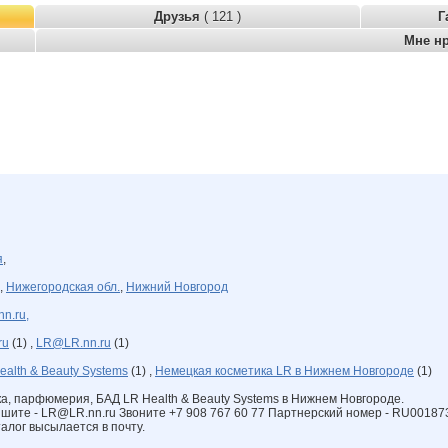
Друзья
( 121 )
Г
Мне н
я
,
,
Нижегородская обл.
,
Нижний Новгород
nn.ru,
ru
(1) ,
LR@LR.nn.ru
(1)
ealth & Beauty Systems
(1) ,
Немецкая косметика LR в Нижнем Новгороде
(1)
ка, парфюмерия, БАД LR Health & Beauty Systems в Нижнем Новгороде.
ишите - LR@LR.nn.ru Звоните +7 908 767 60 77 Партнерский номер - RU00187
талог высылается в почту.