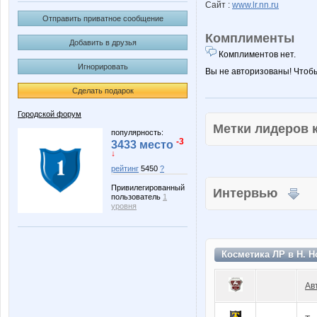
Сайт :
www.lr.nn.ru
Отправить приватное сообщение
Комплименты
Добавить в друзья
Комплиментов нет.
Игнорировать
Вы не авторизованы! Чтоб
Сделать подарок
Городской форум
Метки лидеров
популярность:
-3
3433 место
↓
рейтинг
5450
?
Привилегированный
Интервью
пользователь
1
уровня
Косметика ЛР в Н. Н
Ав