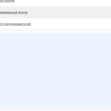
хно-форум
рфюмерный форум
уб предпринимателей