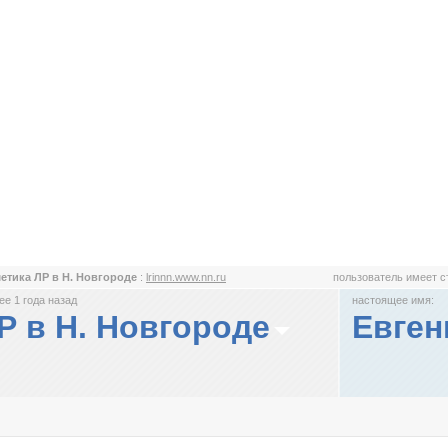
етика ЛР в Н. Новгороде
:
lrinnn.www.nn.ru
пользователь имеет 
е 1 года назад
настоящее имя:
Р в Н. Новгороде
Евген