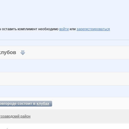
ы оставить комплимент необходимо
войти
или
зарегистрироваться
 клубов
овгороде состоит в
клубах
тозаводский район