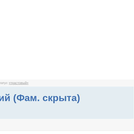
статус
«трастовый»
ий (Фам. скрыта)