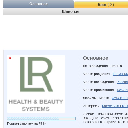
Основное
Блог
( 0 )
Шпионаж
Основное
Дата рождения : скрыто
Место рождения :
Германи
Место нахождения :
Россия
Место проживания :
www.lr.
Любимые места :
www.lr.nn.
Интересы :
Косметика LR H
О себе : Немецкая космети
Заходите - www.LR.nn.ru П
Пока сайт в разработке, ка
Портрет заполнен на 75 %